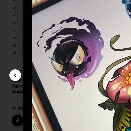
natura
#neojapoński
#organika
klasyczne amerykanskie wzory
#japan
kopii
realistyka
STYLE TATUAŻU
Blackwork / Blackout
,
Dotwork
,
Irezumi
(Japoński) / Neo-japoński
,
Neo-tradycyjny
,
Newschool / Graffiti / Cartoon
W SIECI