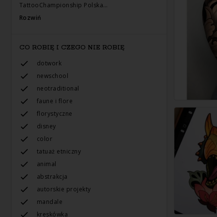
TattooChampionship Polska…
Rozwiń
CO ROBIĘ I CZEGO NIE ROBIĘ
dotwork
newschool
neotraditional
faune i flore
florystyczne
disney
color
tatuaż etniczny
animal
abstrakcja
autorskie projekty
mandale
kreskówka