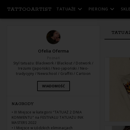
TATTOOARTIST
TATUAŻE
PIERCING
SKL
TATUA
Ofelia Oferma
Poznań
Styl tatuażu
:
Blackwork / Blackout / Dotwork /
Irezumi (Japoński) / Neo-japoński / Neo-
tradycyjny / Newschool / Graffiti / Cartoon
WIADOMOŚĆ
NAGRODY
• III Miejsce w kategorii "TATUAŻ 2 DNIA
KONWENTU" na FESTIVALU TATUAŻU INK
MASTERS 2022
• I Miejsce w Łódzkich eliminacjach