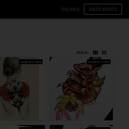
ZALOGUJ
ZAŁÓŻ KONTO
Widok:
Zapytaj o cenę
Zapytaj o cenę