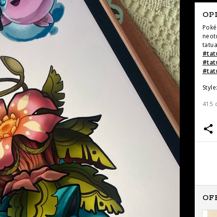
OP
Zapytaj o cenę
Zapytaj o cenę
Poké
neot
tatu
#
tat
#
ta
#
tat
Style
415 
Zapytaj o cenę
Zapytaj o cenę
OF