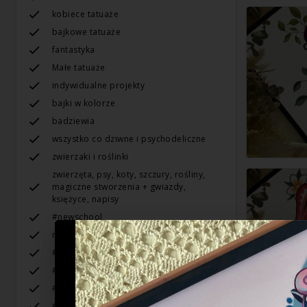
kobiece tatuaże
bajkowe tatuaże
fantastyka
Małe tatuaże
indywidualne projekty
bajki w kolorze
badziewia
wszystko co dziwne i psychodeliczne
zwierzaki i roślinki
zwierzęta, psy, koty, szczury, rośliny,
magiczne stworzenia + gwiazdy,
księżyce, napisy
#newschool
neotradycyjny
#cartoon
#neotraditional
#anime
#linework