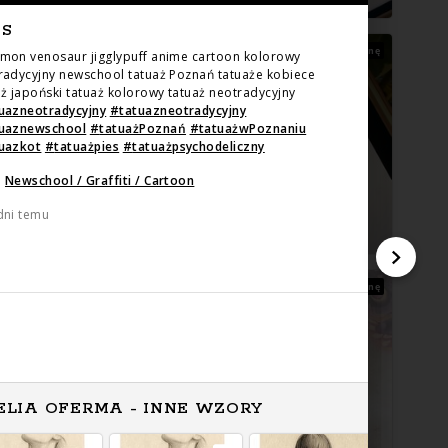
IS
Zarezerwowany
Zapytaj o cenę
mon venosaur jigglypuff anime cartoon kolorowy
radycyjny newschool tatuaż Poznań tatuaże kobiece
aż japoński tatuaż kolorowy tatuaż neotradycyjny
uazneotradycyjny
#
tatuazneotradycyjny
tuaznewschool
#
tatuażPoznań
#
tatuażwPoznaniu
uazkot
#
tatuażpies
#
tatuażpsychodeliczny
:
Newschool / Graffiti / Cartoon
dni temu
Zapytaj o cenę
Zapytaj o cenę
ELIA OFERMA - INNE WZORY