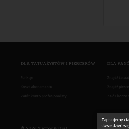
DLA TATUAŻYSTÓW I PIERCERÓW
DLA FANÓ
Funkcje
Znajdź tatua
Koszt abonamentu
Znajdź pierc
Załóż konto profesjonalisty
Załóż konto 
Zapisujemy cias
dowiedzieć wię
©
2026
TattooArtist