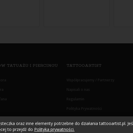
W TATUAŻU I PIERCINGU
TATTOOARTIST
tora
Współpracujemy / Partnerzy
era
Napisali o nas
fana
Regulamin
Polityka Prywatności
Oświadczenie RODO
teczka oraz inne elementy potrzebne do działania tattooartist.pl. Jeśl
cej to przejdź do
Polityka prywatności.