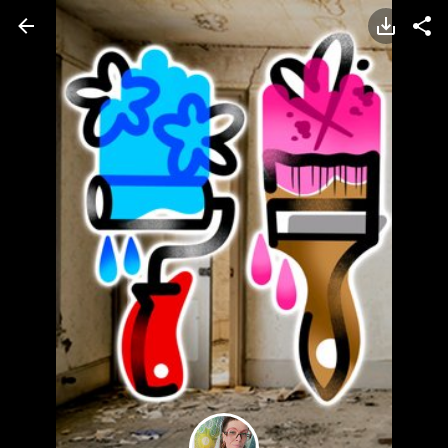
TATTOOARTIST
Marta Kikowska/ oldschool.mistress
Poznań
Styl tatuażu
:
Graficzny / Sketch / Traditional / Oldschool /
Watercolor
WIADOMOŚĆ
TATUAŻE
WZORY
TATTOO LIFE
INFO