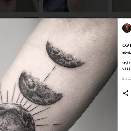
OP
#
ksi
Style
Czas 
2 38