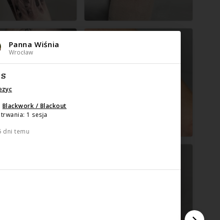
Panna Wiśnia
Wrocław
IS
ezyc
:
Blackwork / Blackout
trwania: 1 sesja
5 dni temu