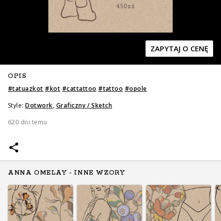
ZAPYTAJ O CENĘ
OPIS
Zapytaj o cenę
Zapytaj o cenę
#
tatuazkot
#
kot
#
cattattoo
#
tattoo
#
opole
Style:
Dotwork
,
Graficzny / Sketch
620 dni temu
ANNA OMELAY - INNE WZORY
Zapytaj o cenę
Zapytaj o cenę