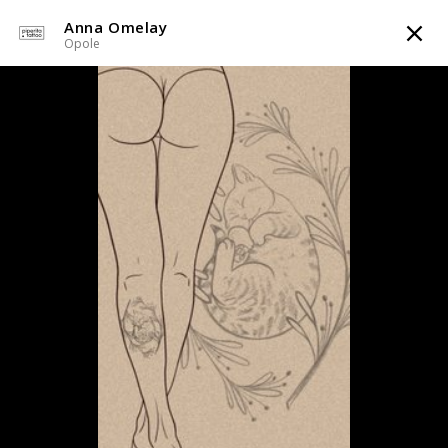
Anna Omelay
TATTOOARTIST
Opole
Anna Omelay
Opole
Styl tatuażu
:
Dotwork / Graficzny / Sketch / Line work / Fineline /
Outline
WIADOMOŚĆ
TATUAŻE
WZORY
TATTOO LIFE
INFO
Zarezerwowany
Zapytaj o cenę