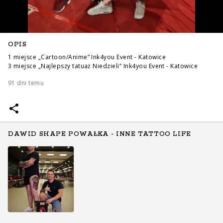
OPIS
1 miejsce „Cartoon/Anime” Ink4you Event - Katowice
3 miejsce „Najlepszy tatuaż Niedzieli” Ink4you Event - Katowice
91 dni temu
DLA TATUAŻYSTÓW I PIERCERÓW
Funkcje
Koszt abonamentu
DAWID SHAPE POWAŁKA - INNE TATTOO LIFE
Załóż konto profesjonalisty
DLA FANÓW TATUAŻU I PIERCINGU
Znajdź tatuatora
Znajdź piercera
Załóż konto fana