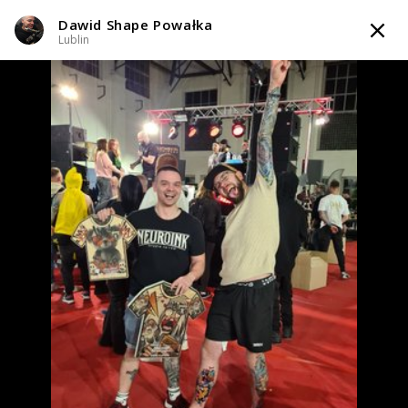
Dawid Shape Powałka
TATTOOARTIST
Lublin
Dawid Shape Powałka
Lublin
Styl tatuażu
:
Black & Grey / Graficzny / Sketch / Kaligrafia / Lettering
/ Newschool / Graffiti / Cartoon
WIADOMOŚĆ
TATUAŻE
TATTOO LIFE
INFO