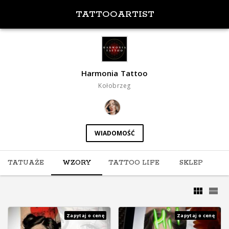
TATTOOARTIST
Harmonia Tattoo
Kołobrzeg
WIADOMOŚĆ
TATUAŻE
WZORY
TATTOO LIFE
SKLEP
Zapytaj o cenę
Zapytaj o cenę