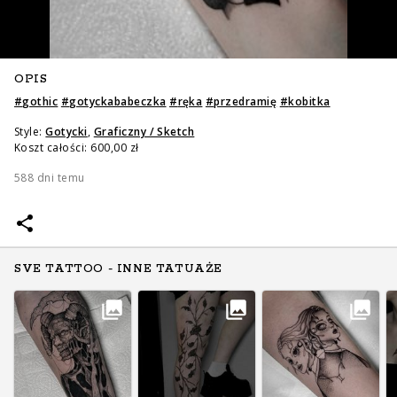
OPIS
#
gothic
#
gotyckababeczka
#
ręka
#
przedramię
#
kobitka
Style:
Gotycki
,
Graficzny / Sketch
Koszt całości: 600,00 zł
588 dni temu
SVE TATTOO - INNE TATUAŻE