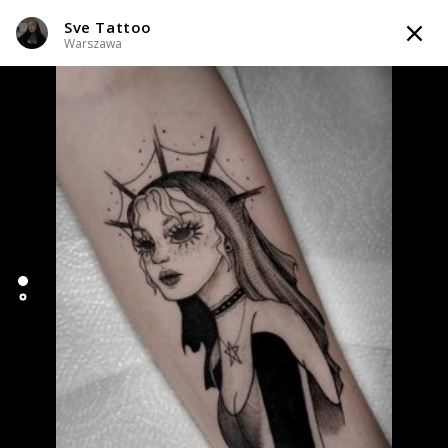
Sve Tattoo
TATTOOARTIST
Warszawa
Sve Tattoo
Warszawa
Styl tatuażu
:
Dotwork / Gotycki / Graficzny / Sketch
WIADOMOŚĆ
TATUAŻE
WZORY
SKLEP
INFO