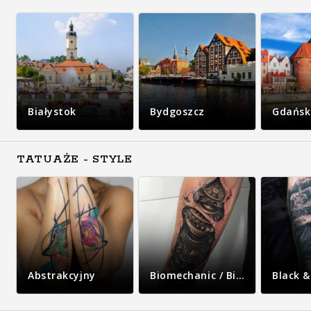
Białystok
Bydgoszcz
Gdańsk
TATUAŻE - STYLE
Abstrakcyjny
Biomechanic / Bio-organic
Black &