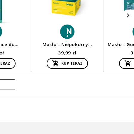
ance do…
Masło - Niepokorny…
Masło - G
zł
39,99 zł
3
TERAZ
KUP TERAZ