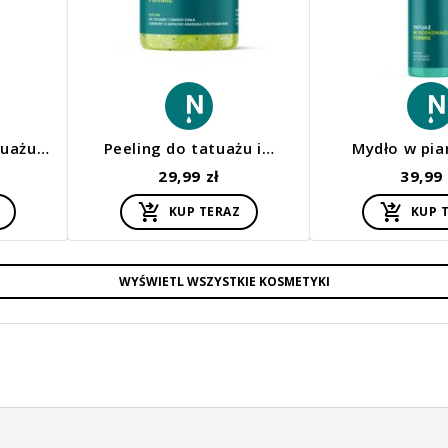
tuażu…
Peeling do tatuażu i…
Mydło w pi
29,99 zł
39,99 
KUP TERAZ
KUP 
WYŚWIETL WSZYSTKIE KOSMETYKI