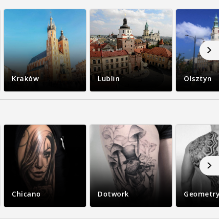
Kraków
Lublin
Olsztyn
Chicano
Dotwork