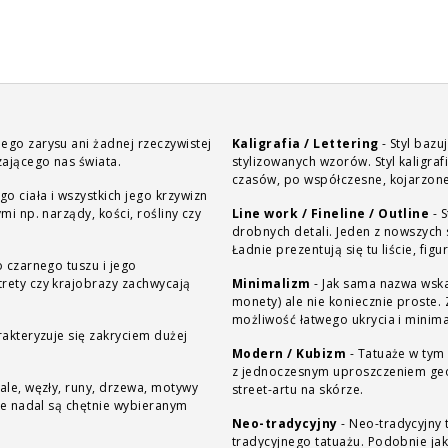
ego zarysu ani żadnej rzeczywistej
Kaligrafia / Lettering
-
Styl bazu
zającego nas świata.
stylizowanych wzorów. Styl kaligra
czasów, po współczesne, kojarzone
go ciała i wszystkich jego krzywizn
mi np. narządy, kości, rośliny czy
Line work / Fineline / Outline
-
S
drobnych detali. Jeden z nowszych
Ładnie prezentują się tu liście, fig
 czarnego tuszu i jego
trety czy krajobrazy zachwycają
Minimalizm
-
Jak sama nazwa wska
monety) ale nie koniecznie proste. Zaletą minim
możliwość łatwego ukrycia i minima
rakteryzuje się zakryciem dużej
Modern / Kubizm
-
Tatuaże w tym 
z jednoczesnym uproszczeniem geo
ale, węzły, runy, drzewa, motywy
street-artu na skórze.
 że nadal są chętnie wybieranym
Neo-tradycyjny
-
Neo-tradycyjny 
tradycyjnego tatuażu. Podobnie jak