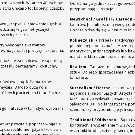
poznawalnych. W latach 40-tych był
Odróżnia go jednak szczegółowość 
tylu Chicano to: kobiety, czaszki,
przypominają ilustracje.
Newschool / Graffiti / Cartoon
-
we „kropki”. Cieniowanie i głębia
kolorów. Jest ulepszoną wersją old
rawdza się w geometrycznych
Dobrze odnajdą się w nim miłośnicy 
zarych pracach.
Polinezyjski / Tribal
-
Tradycyjny
ty wykonane z kształtów
plemiennej społeczności. Może rep
 wymaga dużej precyzji i skupienia.
maoryskich, indonezyjskich lub haw
mandale, które zamiast elementów 
atuaże te zainspirowane są naturą
 czaszki, pentagramy, kostuchy,
Realizm
-
Tatuaże realizmu wygląd
sztuki. Do jego sporządzenia niez
tatuatora.
 ołówkowe, bądź flamastrowe
 zamykają. Bardzo dużą rolę
Surrealizm / Horror
-
Jest niewątp
różnych portretach i tatuażach z
najbardziej imponujących. Artysta 
także bardzo wykwalifikowaną rękę
Salvadora Dali po fantastyczne pot
łego. Tatuaże w tym stylu wykonane
scenariuszy przypominających sny 
.
Traditional / Oldschool
-
Są to t
Tatuaż powstaje poprzez wbijanie
konturach, z wypełnieniem w żywych
są czasochłonne, gdyż kilkukrotne
wizerunki kobiet, sztylety, serca, im
handpoke wykonuje się przeważnie