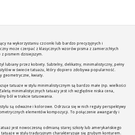
jący na wykorzystaniu czcionki lub bardzo precyzyjnych i
ficzny może czerpać z klasycznych wzorów pisma z zamierzchłych
 z pismem dzisiejszym.
tyl lubiany przez kobiety. Subtelny, delikatny, minimalistyczny, pełny
 stylów w świecie tatuażu, który dopiero zdobywa popularność.
ury geometryczne, kwiaty.
zuje tatuaże w stylu minimalistycznym są bardzo małe (np. wielkości
alistycznych tatuaży jest ich względnie niska cena,
lny ból w trakcie tatuowania.
stylu są odważne i kolorowe. Odrzuca się w nich reguły perspektywy
metrycznych elementów kompozycji. To połączenie awangardy i
tatuaż jest nowoczesną odmianą starej szkoły lub amerykańskiego
 tatuaże w stylu tradycyjnym charakteryzuje się grubym konturem.