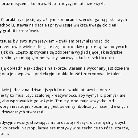
oraz nasycenie kolorów. Neo-tradycyjne tatuaże zwykle
Charakteryzuje się wyraźnymi konturami, szeroką gamą jaskrawych
schoolu, stawia na detale i przywiązuje większą uwagę do cieni.
graffiti i kreskówek.
 tatuaż był swoistym językiem – znakiem przynależności do
rezentować wiele kultur, ale często projekty oparte są na motywach
ajskich. Często spotykane są zdobienia wyglądające jak indyjskie
roślinnych mają geometryczny, surowy układ kresek i kropek.
ają dokładnie jak zdjęcie na skórze. Starannie wykonany jest dziełem
będna jest wprawa, perfekcyjna dokładność i zdecydowanie talent
liwie jedną z najdziwniejszych form sztuki tatuaży i jedną z
nie tylko musi użyć szalonej kreatywności, aby wymyślić pomysł, ale
, aby wprowadzić go w życie. Ten styl obejmuje wszystko, od
wory i niespójne koszmary. Jest pełen symbolicznych scen, dziwnych
i dziwacznych stworzeń.
radycyjne wzory, stawiające na prostotę i klasyk, o czarnych grubych
 kolorach. Najpopularniejsze motywy w tej technice to róże, czaszki,
iona.