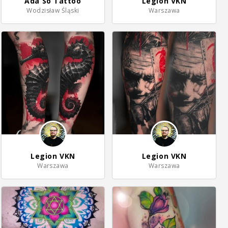
Ada So Tattoo
Legion VKN
Wodzisław Śląski
Warszawa
Legion VKN
Legion VKN
Warszawa
Warszawa