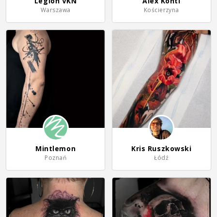
Legion VKN
Alex Konti
Warszawa
Kościerzyna
Mintlemon
Kris Ruszkowski
Poznań
Łódź