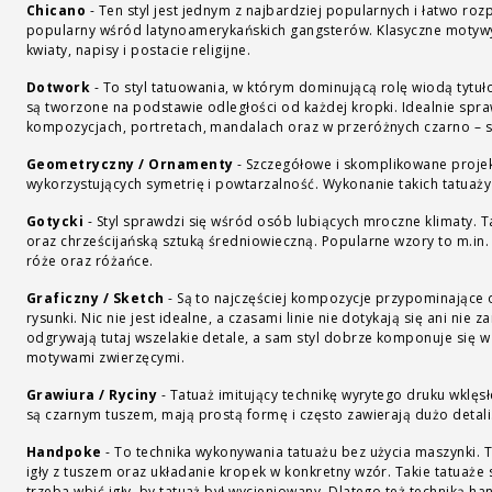
Chicano
-
Ten styl jest jednym z najbardziej popularnych i łatwo roz
popularny wśród latynoamerykańskich gangsterów. Klasyczne motywy s
kwiaty, napisy i postacie religijne.
Dotwork
-
To styl tatuowania, w którym dominującą rolę wiodą tytuło
są tworzone na podstawie odległości od każdej kropki. Idealnie sp
kompozycjach, portretach, mandalach oraz w przeróżnych czarno – s
Geometryczny / Ornamenty
-
Szczegółowe i skomplikowane projek
wykorzystujących symetrię i powtarzalność. Wykonanie takich tatuaży
Gotycki
-
Styl sprawdzi się wśród osób lubiących mroczne klimaty. T
oraz chrześcijańską sztuką średniowieczną. Popularne wzory to m.in.
róże oraz różańce.
Graficzny / Sketch
-
Są to najczęściej kompozycje przypominające
rysunki. Nic nie jest idealne, a czasami linie nie dotykają się ani nie
odgrywają tutaj wszelakie detale, a sam styl dobrze komponuje się w 
motywami zwierzęcymi.
Grawiura / Ryciny
-
Tatuaż imitujący technikę wyrytego druku wklęs
są czarnym tuszem, mają prostą formę i często zawierają dużo detali
Handpoke
-
To technika wykonywania tatuażu bez użycia maszynki. 
igły z tuszem oraz układanie kropek w konkretny wzór. Takie tatuaże 
trzeba wbić igły, by tatuaż był wycieniowany. Dlatego też techniką 