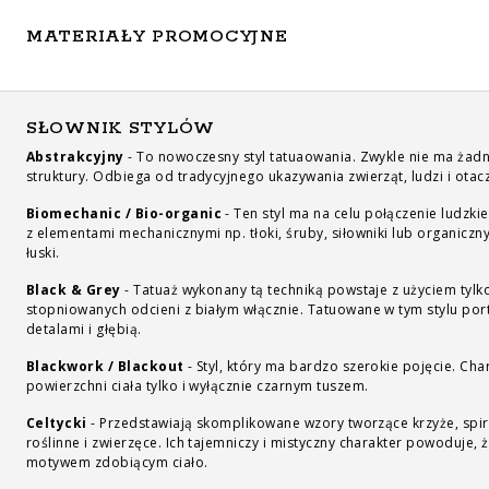
MATERIAŁY PROMOCYJNE
SŁOWNIK STYLÓW
Abstrakcyjny
-
To nowoczesny styl tatuaowania. Zwykle nie ma żadn
struktury. Odbiega od tradycyjnego ukazywania zwierząt, ludzi i otac
Biomechanic / Bio-organic
-
Ten styl ma na celu połączenie ludzkie
z elementami mechanicznymi np. tłoki, śruby, siłowniki lub organiczny
łuski.
Black & Grey
-
Tatuaż wykonany tą techniką powstaje z użyciem tylko
stopniowanych odcieni z białym włącznie. Tatuowane w tym stylu por
detalami i głębią.
Blackwork / Blackout
-
Styl, który ma bardzo szerokie pojęcie. Cha
powierzchni ciała tylko i wyłącznie czarnym tuszem.
Celtycki
-
Przedstawiają skomplikowane wzory tworzące krzyże, spir
roślinne i zwierzęce. Ich tajemniczy i mistyczny charakter powoduje,
motywem zdobiącym ciało.