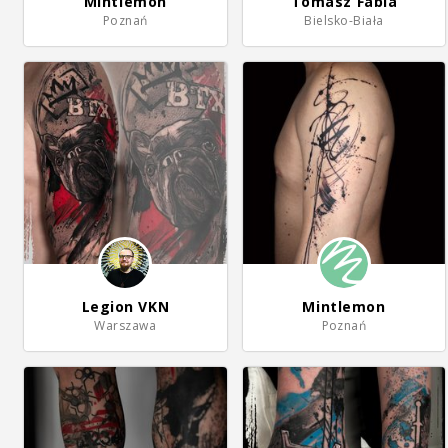
Mintlemon
Tomasz Fabia
Poznań
Bielsko-Biała
Legion VKN
Mintlemon
Warszawa
Poznań