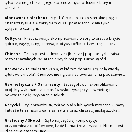
tylko czarnego tuszu i jego stopniowanych odcieni z białym
włącznie.…
Blackwork / Blackout
-
Styl, który ma bardzo szerokie pojęcie.
Charakteryzuje się zakryciem dużej powierzchni ciała tylko i
wyłącznie czarnym…
Celtycki
-
Przedstawiają skomplikowane wzory tworzące krzyże,
spirale, węzły, runy, drzewa, motywy roślinne i zwierzęce. Ich…
Chicano
-
Ten styl jest jednym z najbardziej popularnych i łatwo
rozpoznawalnych. W latach 40-tych był popularny wśród…
Dotwork
-
To styl tatuowania, w którym dominującą rolę wiodą
tytułowe „kropki”. Cieniowanie i głębia są tworzone na podstawie…
Geometryczny / Ornamenty
-
Szczegółowe i skomplikowane
projekty wykonane z kształtów wykorzystujących symetrię i
powtarzalność. Wykonanie takich…
Gotycki
-
Styl sprawdzi się wśród osób lubiących mroczne klimaty.
Tatuaże te zainspirowane są naturą oraz chrześcijańską sztuką…
Graficzny / Sketch
-
Są to najczęściej kompozycje
przypominające ołówkowe, bądź flamastrowe rysunki. Nic nie jest
idealne, a czasami linie…