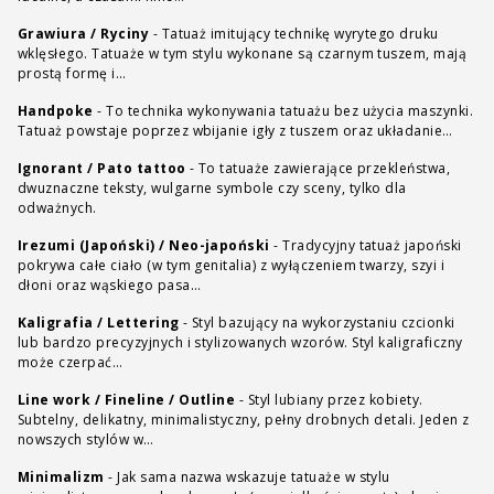
Grawiura / Ryciny
-
Tatuaż imitujący technikę wyrytego druku
wklęsłego. Tatuaże w tym stylu wykonane są czarnym tuszem, mają
prostą formę i…
Handpoke
-
To technika wykonywania tatuażu bez użycia maszynki.
Tatuaż powstaje poprzez wbijanie igły z tuszem oraz układanie…
Ignorant / Pato tattoo
-
To tatuaże zawierające przekleństwa,
dwuznaczne teksty, wulgarne symbole czy sceny, tylko dla
odważnych.
Irezumi (Japoński) / Neo-japoński
-
Tradycyjny tatuaż japoński
pokrywa całe ciało (w tym genitalia) z wyłączeniem twarzy, szyi i
dłoni oraz wąskiego pasa…
Kaligrafia / Lettering
-
Styl bazujący na wykorzystaniu czcionki
lub bardzo precyzyjnych i stylizowanych wzorów. Styl kaligraficzny
może czerpać…
Line work / Fineline / Outline
-
Styl lubiany przez kobiety.
Subtelny, delikatny, minimalistyczny, pełny drobnych detali. Jeden z
nowszych stylów w…
Minimalizm
-
Jak sama nazwa wskazuje tatuaże w stylu