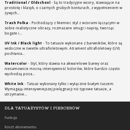
Traditional / Oldschool
-
Są to tradycyjne wzory, stawiające na
prostotę i klasyk, o czarnych grubych konturach, z wypełnieniem w
żywych…
Trash Polka
-
Pochodzący z Niemiec styl z wzorami łączącymi w
sobie realistyczne obrazy, rozmazane smugi i napisy, tworząc
bogate i…
UV Ink / Black light
-
To tatuaże wykonane z barwników, które są
widoczne w świetle ultrafioletowym. Atrament ultrafioletowy (UV)
pochłania…
Watercolor
-
Styl, który stawia na akwarelowe barwy oraz
niesamowicie mocną intensywność kolorów, które bardzo często
wychodzą poza…
White Ink
-
Tatuaż wykonany tylko i wyłącznie białym tuszem.
Wymagają intensywniejszej pielęgnacji niż typowe tatuaże, a
utrzymanie…
DLA TATUAŻYSTÓW I PIERCERÓW
Funkcje
Koszt abonamentu