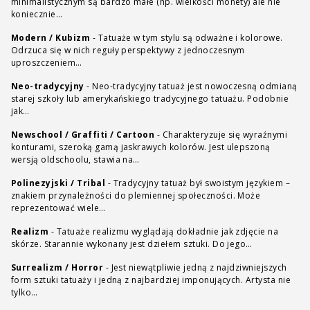
minimalistycznym są bardzo małe (np. wielkości monety) ale nie
koniecznie…
Modern / Kubizm
-
Tatuaże w tym stylu są odważne i kolorowe.
Odrzuca się w nich reguły perspektywy z jednoczesnym
uproszczeniem…
Neo-tradycyjny
-
Neo-tradycyjny tatuaż jest nowoczesną odmianą
starej szkoły lub amerykańskiego tradycyjnego tatuażu. Podobnie
jak…
Newschool / Graffiti / Cartoon
-
Charakteryzuje się wyraźnymi
konturami, szeroką gamą jaskrawych kolorów. Jest ulepszoną
wersją oldschoolu, stawia na…
Polinezyjski / Tribal
-
Tradycyjny tatuaż był swoistym językiem –
znakiem przynależności do plemiennej społeczności. Może
reprezentować wiele…
Realizm
-
Tatuaże realizmu wyglądają dokładnie jak zdjęcie na
skórze. Starannie wykonany jest dziełem sztuki. Do jego…
Surrealizm / Horror
-
Jest niewątpliwie jedną z najdziwniejszych
form sztuki tatuaży i jedną z najbardziej imponujących. Artysta nie
tylko…