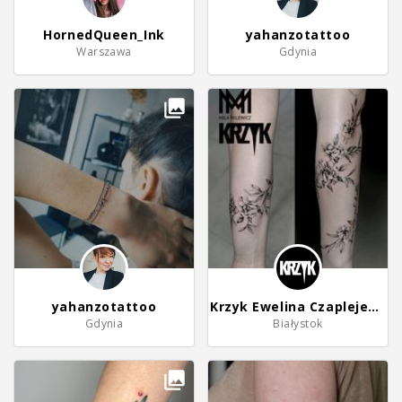
HornedQueen_Ink
yahanzotattoo
Warszawa
Gdynia
yahanzotattoo
Krzyk Ewelina Czaplejewicz
Gdynia
Białystok