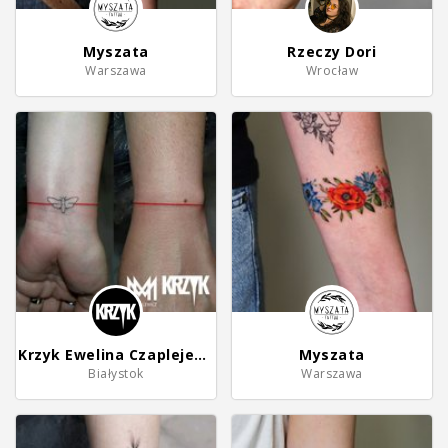
Myszata
Rzeczy Dori
Warszawa
Wrocław
Krzyk Ewelina Czaplejewicz
Myszata
Białystok
Warszawa