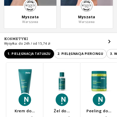
Myszata
Myszata
Warszawa
Warszawa
KOSMETYKI
Wysyłka: do 24h / od 15,74 zł
1. PIELĘGNACJA TATUAŻU
2. PIELĘGNACJA PIERCINGU
3. 
Krem do…
Żel do…
Peeling do…