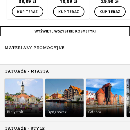
39,99 zł
19,99 zł
29,99 zł
KUP TERAZ
KUP TERAZ
KUP TERAZ
WYŚWIETL WSZYSTKIE KOSMETYKI
MATERIAŁY PROMOCYJNE
TATUAŻE - MIASTA
Białystok
Bydgoszcz
Gdańsk
TATUAŻE - STYLE