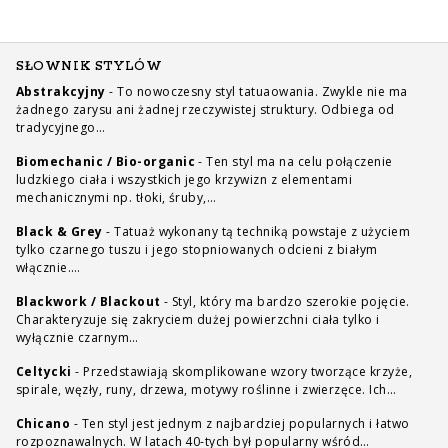
SŁOWNIK STYLÓW
Abstrakcyjny
-
To nowoczesny styl tatuaowania. Zwykle nie ma
żadnego zarysu ani żadnej rzeczywistej struktury. Odbiega od
tradycyjnego…
Biomechanic / Bio-organic
-
Ten styl ma na celu połączenie
ludzkiego ciała i wszystkich jego krzywizn z elementami
mechanicznymi np. tłoki, śruby,…
Black & Grey
-
Tatuaż wykonany tą techniką powstaje z użyciem
tylko czarnego tuszu i jego stopniowanych odcieni z białym
włącznie.…
Blackwork / Blackout
-
Styl, który ma bardzo szerokie pojęcie.
Charakteryzuje się zakryciem dużej powierzchni ciała tylko i
wyłącznie czarnym…
Celtycki
-
Przedstawiają skomplikowane wzory tworzące krzyże,
spirale, węzły, runy, drzewa, motywy roślinne i zwierzęce. Ich…
Chicano
-
Ten styl jest jednym z najbardziej popularnych i łatwo
rozpoznawalnych. W latach 40-tych był popularny wśród…