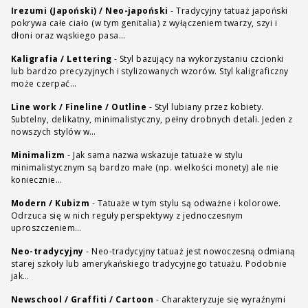
Irezumi (Japoński) / Neo-japoński
-
Tradycyjny tatuaż japoński
pokrywa całe ciało (w tym genitalia) z wyłączeniem twarzy, szyi i
dłoni oraz wąskiego pasa…
Kaligrafia / Lettering
-
Styl bazujący na wykorzystaniu czcionki
lub bardzo precyzyjnych i stylizowanych wzorów. Styl kaligraficzny
może czerpać…
Line work / Fineline / Outline
-
Styl lubiany przez kobiety.
Subtelny, delikatny, minimalistyczny, pełny drobnych detali. Jeden z
nowszych stylów w…
Minimalizm
-
Jak sama nazwa wskazuje tatuaże w stylu
minimalistycznym są bardzo małe (np. wielkości monety) ale nie
koniecznie…
Modern / Kubizm
-
Tatuaże w tym stylu są odważne i kolorowe.
Odrzuca się w nich reguły perspektywy z jednoczesnym
uproszczeniem…
Neo-tradycyjny
-
Neo-tradycyjny tatuaż jest nowoczesną odmianą
starej szkoły lub amerykańskiego tradycyjnego tatuażu. Podobnie
jak…
Newschool / Graffiti / Cartoon
-
Charakteryzuje się wyraźnymi