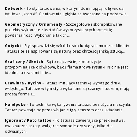
Dotwork
-
To styl tatuowania, w którym dominującą rolę wiodą
tytułowe „kropki”. Cieniowanie i głębia są tworzone na podstawie…
Geometryczny / Ornamenty
-
Szczegółowe i skomplikowane
projekty wykonane z kształtów wykorzystujących symetrię i
powtarzalność. Wykonanie takich…
Gotycki
-
Styl sprawdzi się wśród osób lubiących mroczne klimaty.
Tatuaże te zainspirowane są naturą oraz chrześcijańską sztuką…
Graficzny / Sketch
-
Są to najczęściej kompozycje
przypominające ołówkowe, bądź flamastrowe rysunki. Nic nie jest
idealne, a czasami linie…
Grawiura / Ryciny
-
Tatuaż imitujący technikę wyrytego druku
wklęsłego. Tatuaże w tym stylu wykonane są czarnym tuszem, mają
prostą formę i…
Handpoke
-
To technika wykonywania tatuażu bez użycia maszynki.
Tatuaż powstaje poprzez wbijanie igły z tuszem oraz układanie…
Ignorant / Pato tattoo
-
To tatuaże zawierające przekleństwa,
dwuznaczne teksty, wulgarne symbole czy sceny, tylko dla
odważnych.