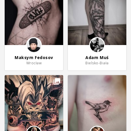
Maksym Fedosov
Adam Muś
Wrocław
Bielsko-Biała