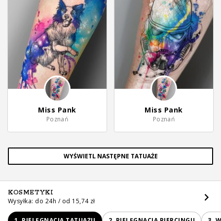
Miss Pank
Miss Pank
Poznań
Poznań
WYŚWIETL NASTĘPNE TATUAŻE
KOSMETYKI
Wysyłka: do 24h / od 15,74 zł
1. PIELĘGNACJA TATUAŻU
2. PIELĘGNACJA PIERCINGU
3. 