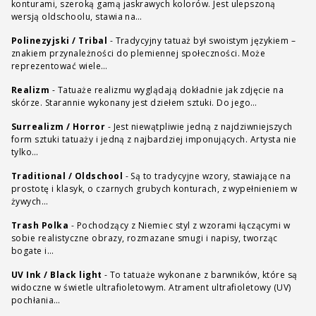
konturami, szeroką gamą jaskrawych kolorów. Jest ulepszoną
wersją oldschoolu, stawia na…
Polinezyjski / Tribal
-
Tradycyjny tatuaż był swoistym językiem –
znakiem przynależności do plemiennej społeczności. Może
reprezentować wiele…
Realizm
-
Tatuaże realizmu wyglądają dokładnie jak zdjęcie na
skórze. Starannie wykonany jest dziełem sztuki. Do jego…
Surrealizm / Horror
-
Jest niewątpliwie jedną z najdziwniejszych
form sztuki tatuaży i jedną z najbardziej imponujących. Artysta nie
tylko…
Traditional / Oldschool
-
Są to tradycyjne wzory, stawiające na
prostotę i klasyk, o czarnych grubych konturach, z wypełnieniem w
żywych…
Trash Polka
-
Pochodzący z Niemiec styl z wzorami łączącymi w
sobie realistyczne obrazy, rozmazane smugi i napisy, tworząc
bogate i…
UV Ink / Black light
-
To tatuaże wykonane z barwników, które są
widoczne w świetle ultrafioletowym. Atrament ultrafioletowy (UV)
pochłania…