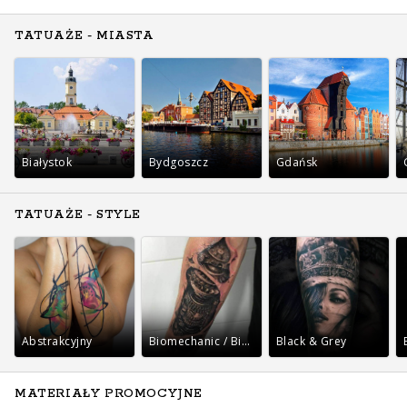
TATUAŻE - MIASTA
Białystok
Bydgoszcz
Gdańsk
TATUAŻE - STYLE
Abstrakcyjny
Biomechanic / Bio-organic
Black & Grey
MATERIAŁY PROMOCYJNE