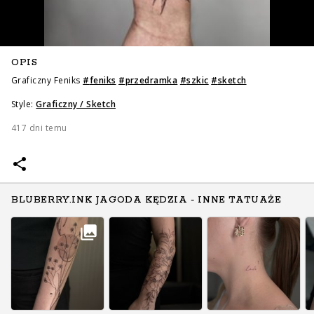
OPIS
Graficzny Feniks
#
feniks
#
przedramka
#
szkic
#
sketch
Style:
Graficzny / Sketch
417 dni temu
BLUBERRY.INK JAGODA KĘDZIA - INNE TATUAŻE