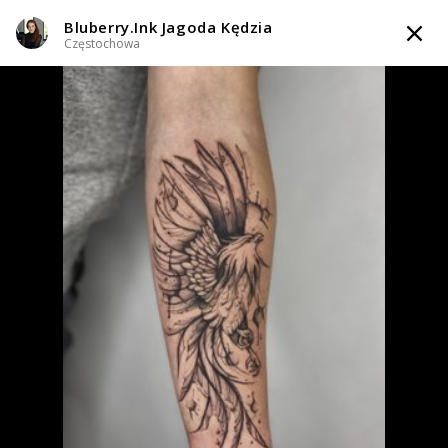
Bluberry.Ink Jagoda Kędzia
TATTOOARTIST
Częstochowa
Bluberry.Ink Jagoda Kędzia
Częstochowa
Styl tatuażu
:
Abstrakcyjny / Graficzny / Sketch / Line work / Fineline /
Outline
WIADOMOŚĆ
TATUAŻE
WZORY
INFO