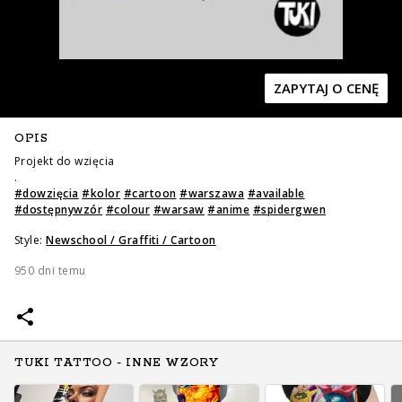
ZAPYTAJ O CENĘ
OPIS
Projekt do wzięcia
Zapytaj o cenę
Zapytaj o cenę
.
#
dowzięcia
#
kolor
#
cartoon
#
warszawa
#
available
#
dostępnywzór
#
colour
#
warsaw
#
anime
#
spidergwen
Style:
Newschool / Graffiti / Cartoon
950 dni temu
TUKI TATTOO - INNE WZORY
Zapytaj o cenę
Zapytaj o cenę