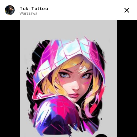
Tuki Tattoo
TATTOOARTIST
Warszawa
Tuki Tattoo
Warszawa
Styl tatuażu
:
Irezumi (Japoński) / Neo-japoński / Neo-tradycyjny /
Newschool / Graffiti / Cartoon / Realizm / Surrealizm / Horror
i 2
więcej
WIADOMOŚĆ
TATUAŻE
WZORY
TATTOO LIFE
SKLEP
Zapytaj o cenę
Zarezerwowany