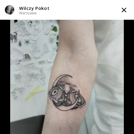
Wilczy Pokot
TATTOOARTIST
Warszawa
Wilczy Pokot
Warszawa
Styl tatuażu
:
Black & Grey / Dotwork / Graficzny / Sketch / Line work /
Fineline / Outline / White Ink
WIADOMOŚĆ
TATUAŻE
WZORY
INFO