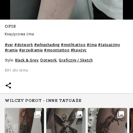
OPIS
Księżycowa ćma
#
ver
#
dotwork
#
whipshading
#
mothtattoo
#
ćma
#
tatuażćmy
#
ramię
#
przedramię
#
moontattoo
#
księżyc
Style:
Black & Grey
,
Dotwork
,
Graficzny / Sketch
891 dni temu
WILCZY POKOT - INNE TATUAŻE