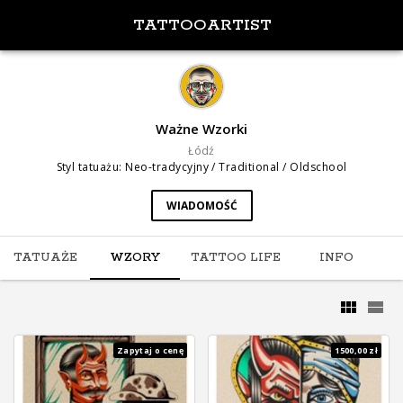
TATTOOARTIST
Ważne Wzorki
Łódź
Styl tatuażu
:
Neo-tradycyjny / Traditional / Oldschool
WIADOMOŚĆ
TATUAŻE
WZORY
TATTOO LIFE
INFO
Zapytaj o cenę
1500,00 zł