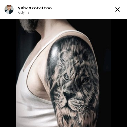
yahanzotattoo
TATTOOARTIST
Gdynia
yahanzotattoo
Gdynia
Styl tatuażu
:
Dotwork / Geometryczny / Ornamenty / Graficzny /
Sketch / Line work / Fineline / Outline / Watercolor
WIADOMOŚĆ
TATUAŻE
WZORY
INFO