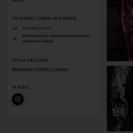
Rozwiń
CO ROBIĘ I CZEGO NIE ROBIĘ
Anime&Cartoon
Biomechanika / Bioorganika / Maori /
Oldschool Tribal
STYLE TATUAŻU
Newschool / Graffiti / Cartoon
W SIECI