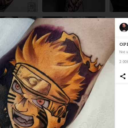
OP
Nie 
2 00