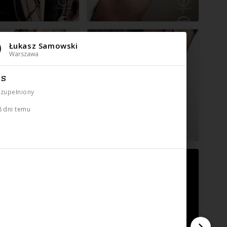
Łukasz Samowski
Warszawa
IS
uzupełniony
8 dni temu