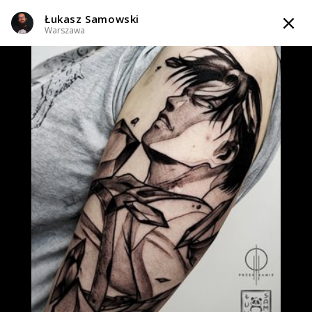
Łukasz Samowski
TATTOOARTIST
Warszawa
Łukasz Samowski
Warszawa
Styl tatuażu
:
Newschool / Graffiti / Cartoon
WIADOMOŚĆ
TATUAŻE
WZORY
SKLEP
INFO