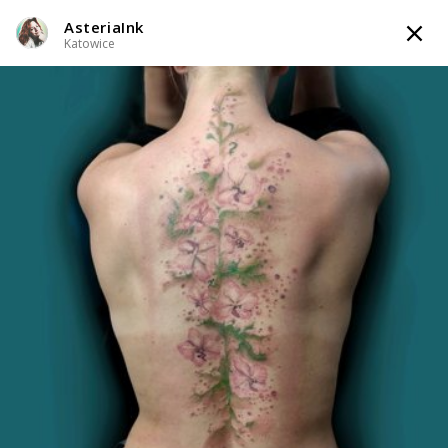
AsteriaInk
TATTOOARTIST
Katowice
AsteriaInk
Katowice
Styl tatuażu
:
Abstrakcyjny / Black & Grey / Dotwork / Graficzny /
Sketch / Minimalizm / Watercolor
WIADOMOŚĆ
TATUAŻE
WZORY
TATTOO LIFE
INFO