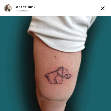
AsteriaInk
TATTOOARTIST
Katowice
AsteriaInk
Katowice
Styl tatuażu
:
Abstrakcyjny / Black & Grey / Dotwork / Graficzny /
Sketch / Minimalizm / Watercolor
WIADOMOŚĆ
TATUAŻE
WZORY
TATTOO LIFE
INFO