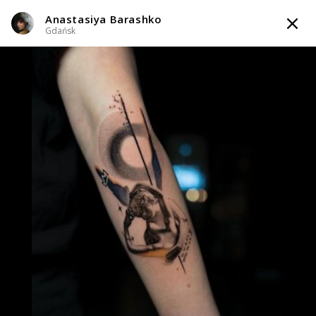
Anastasiya Barashko
TATTOOARTIST
Gdańsk
Anastasiya Barashko
Gdańsk
Styl tatuażu
:
Abstrakcyjny / Black & Grey / Blackwork / Blackout /
Gotycki / Graficzny / Sketch
i 9 więcej
WIADOMOŚĆ
TATUAŻE
WZORY
TATTOO LIFE
INFO