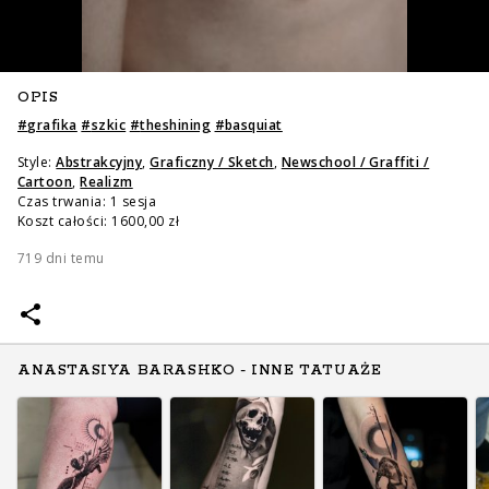
OPIS
#
grafika
#
szkic
#
theshining
#
basquiat
Style:
Abstrakcyjny
,
Graficzny / Sketch
,
Newschool / Graffiti /
Cartoon
,
Realizm
Czas trwania: 1 sesja
Koszt całości: 1600,00 zł
719 dni temu
ANASTASIYA BARASHKO - INNE TATUAŻE