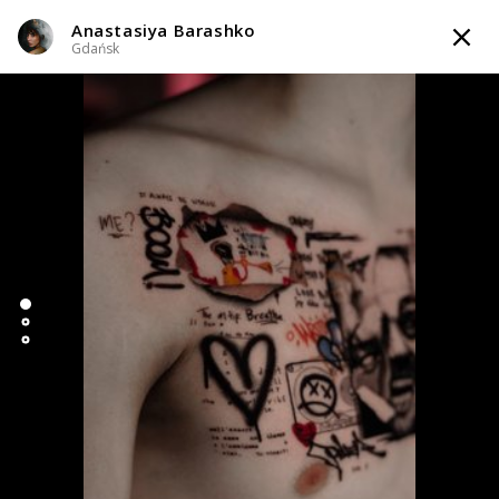
Anastasiya Barashko
TATTOOARTIST
Gdańsk
Anastasiya Barashko
Gdańsk
Styl tatuażu
:
Abstrakcyjny / Black & Grey / Blackwork / Blackout /
Gotycki / Graficzny / Sketch
i 9 więcej
WIADOMOŚĆ
TATUAŻE
WZORY
TATTOO LIFE
INFO