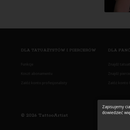
DLA TATUAŻYSTÓW I PIERCERÓW
DLA FANÓ
Funkcje
Znajdź tatua
Koszt abonamentu
Znajdź pierc
Załóż konto profesjonalisty
Załóż konto 
Zapisujemy cias
dowiedzieć wię
©
2026
TattooArtist