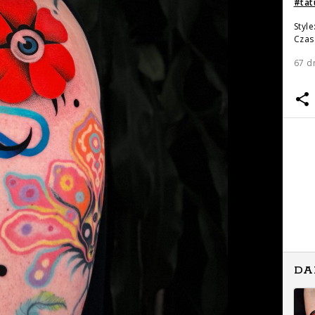
#
tat
Style
Czas 
67 d
DA