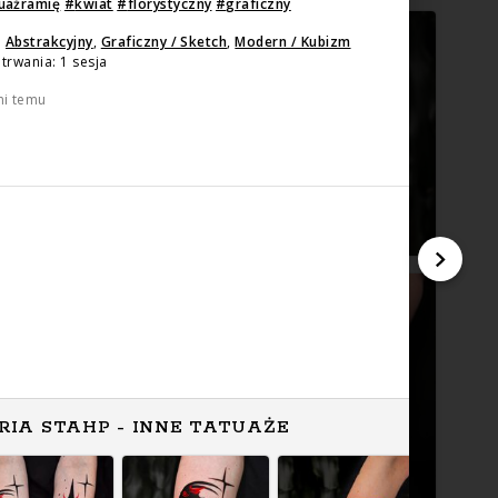
uażramię
#
kwiat
#
florystyczny
#
graficzny
:
Abstrakcyjny
,
Graficzny / Sketch
,
Modern / Kubizm
trwania: 1 sesja
ni temu
RIA STAHP - INNE TATUAŻE