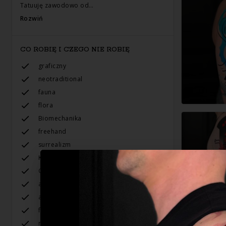
Tatuuję zawodowo od…
Rozwiń
CO ROBIĘ I CZEGO NIE ROBIĘ
graficzny
neotraditional
fauna
flora
Biomechanika
freehand
surrealizm
Kolor
Grafika
abstrakcja
autorskie projekty
futurystyczne
retrofuture