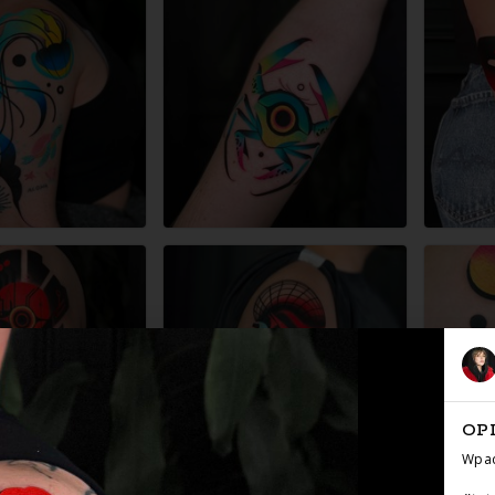
OP
Wpad