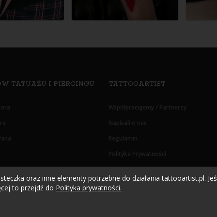
W TATUAŻU I PIERCINGU
TATTOOARTIST
tora
Współpracujemy / Partnerzy
era
Napisali o nas
fana
Regulamin
Polityka Prywatności
Oświadczenie RODO
teczka oraz inne elementy potrzebne do działania tattooartist.pl. Jeśl
cej to przejdź do
Polityka prywatności.