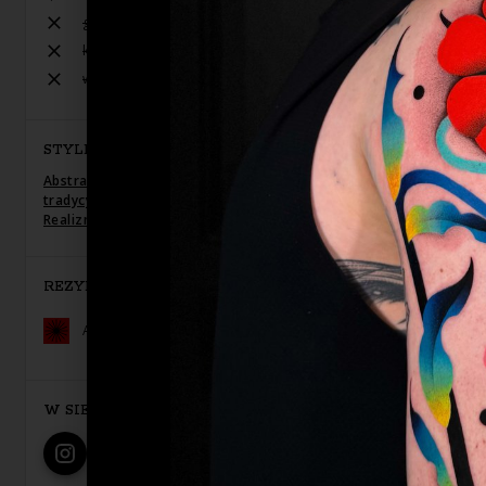
geometria
kopii innych prac
watercolor, trashpolka
STYLE TATUAŻU
Abstrakcyjny
,
Graficzny / Sketch
,
Neo-
tradycyjny
,
Newschool / Graffiti / Cartoon
,
Realizm
,
Surrealizm / Horror
,
Watercolor
REZYDENT
AURA TATTOO SHOP
W SIECI