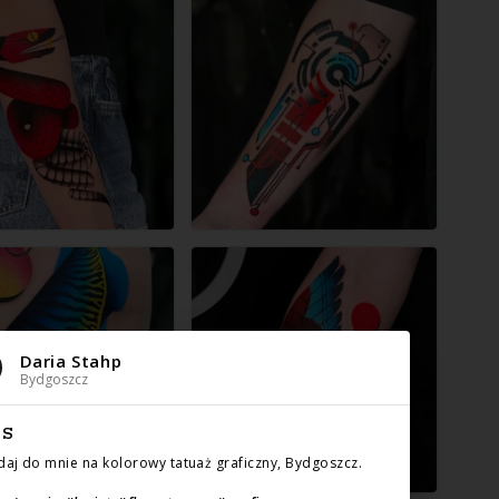
Daria Stahp
Bydgoszcz
IS
aj do mnie na kolorowy tatuaż graficzny, Bydgoszcz.