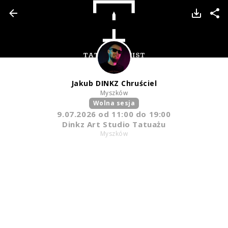
TATTOOARTIST
Jakub DINKZ Chruściel
Jakub DINKZ Chruściel
Myszków
Myszków
Styl tatuażu
:
Abstrakcyjny / Geometryczny / Ornamenty / Graficzny /
Wolna sesja
Sketch / Minimalizm / Newschool / Graffiti / Cartoon
i 4 więcej
9.07.2026
od
11:00
do 19:00
Dinkz Art Studio Tatuażu
WIADOMOŚĆ
Myszków
TATUAŻE
WZORY
TATTOO LIFE
INFO