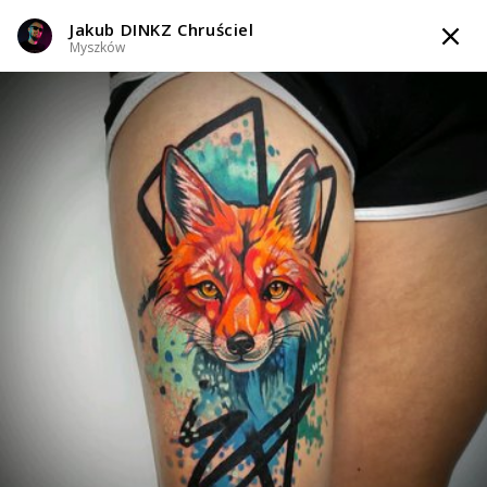
Jakub DINKZ Chruściel
TATTOOARTIST
Myszków
Jakub DINKZ Chruściel
Myszków
Styl tatuażu
:
Abstrakcyjny / Geometryczny / Ornamenty / Graficzny /
Sketch / Minimalizm / Newschool / Graffiti / Cartoon
i 4 więcej
WIADOMOŚĆ
TATUAŻE
WZORY
TATTOO LIFE
INFO