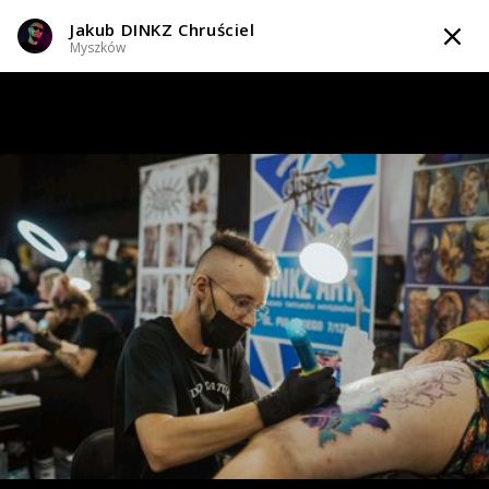
Jakub DINKZ Chruściel
TATTOOARTIST
Myszków
Jakub DINKZ Chruściel
Myszków
Styl tatuażu
:
Abstrakcyjny / Geometryczny / Ornamenty / Graficzny /
Sketch / Minimalizm / Newschool / Graffiti / Cartoon
i 4 więcej
WIADOMOŚĆ
TATUAŻE
WZORY
TATTOO LIFE
INFO