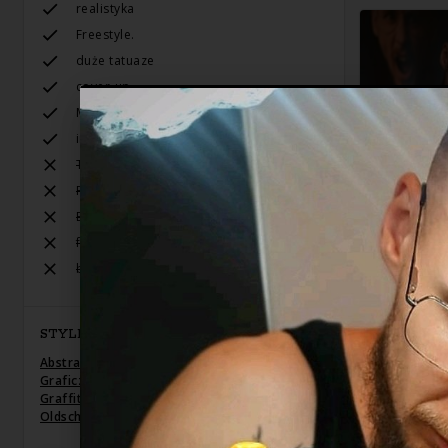
realistyka
Freestyle.
duże tatuaze
cover-up
Małe tatuaże
indywidualne projekty
Tribali
Polinezji
Biomechanika
fotorealizmu
badziewia
STYLE TATUAŻU
Abstrakcyjny
,
Geometryczny / Ornamenty
,
Graficzny / Sketch
,
Minimalizm
,
Newschool /
Graffiti / Cartoon
,
Realizm
,
Traditional /
Oldschool
,
Trash Polka
,
Watercolor