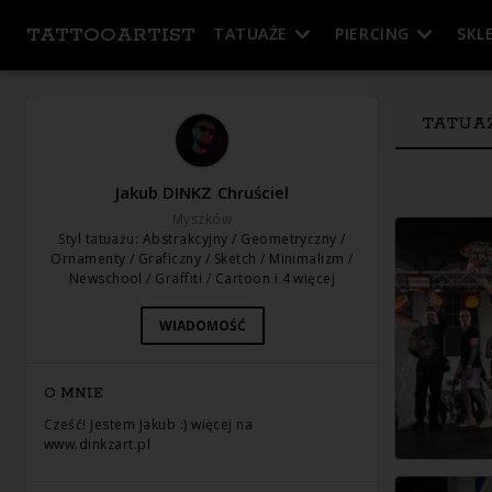
TATTOOARTIST
TATUAŻE
PIERCING
SKL
TATUA
Jakub DINKZ Chruściel
Myszków
Styl tatuażu
:
Abstrakcyjny / Geometryczny /
Ornamenty / Graficzny / Sketch / Minimalizm /
Newschool / Graffiti / Cartoon
i 4 więcej
WIADOMOŚĆ
O MNIE
Cześć! Jestem Jakub :) więcej na
www.dinkzart.pl