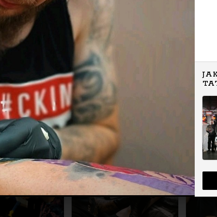
JA
TA