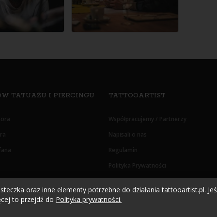
W TATUAŻU I PIERCINGU
TATTOOARTIST
tora
Współpracujemy / Partnerzy
era
Napisali o nas
fana
Regulamin
Polityka Prywatności
Oświadczenie RODO
teczka oraz inne elementy potrzebne do działania tattooartist.pl. Jeśl
cej to przejdź do
Polityka prywatności.