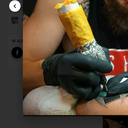
REZYDENT
Dinkz Art Studio Tatuażu
W SIECI