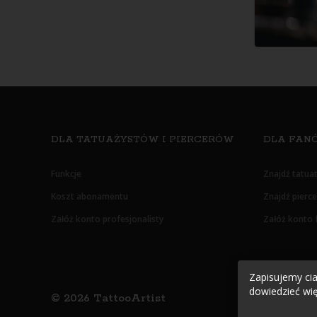
DLA TATUAŻYSTÓW I PIERCERÓW
DLA FANÓ
Funkcje
Znajdź tatua
Koszt abonamentu
Znajdź pierc
Załóż konto profesjonalisty
Załóż konto 
Zapisujemy cias
dowiedzieć wię
©
2026
TattooArtist