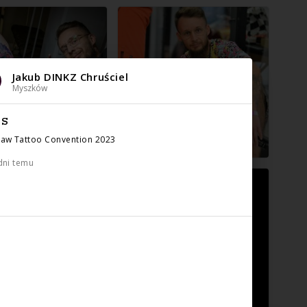
Jakub DINKZ Chruściel
Myszków
IS
aw Tattoo Convention 2023
dni temu