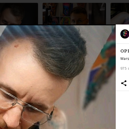
OP
Wars
975 