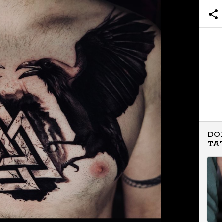
DO
TA