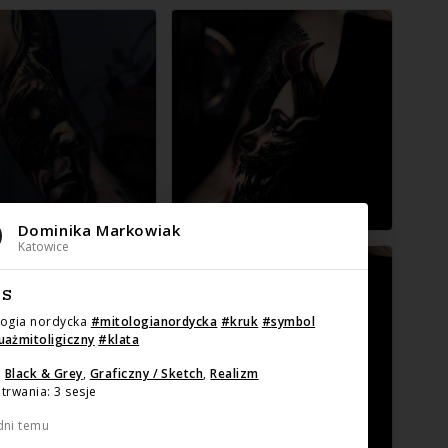
Dominika Markowiak
Katowice
IS
logia nordycka
#
mitologianordycka
#
kruk
#
symbol
uażmitoligiczny
#
klata
:
Black & Grey
,
Graficzny / Sketch
,
Realizm
trwania: 3 sesje
dni temu