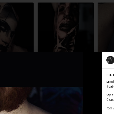
OP
Mito
#
tat
Style
Czas 
459 