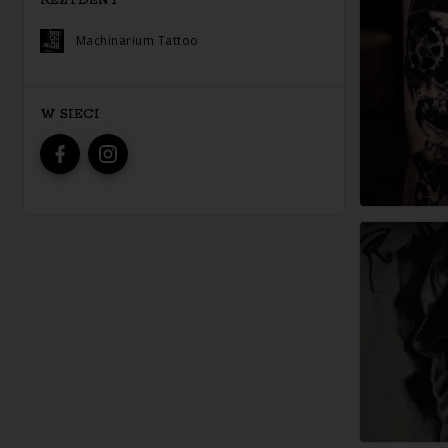
REZYDENT
Machinarium Tattoo
W SIECI