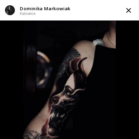
Dominika Markowiak
TATTOOARTIST
Katowice
Dominika Markowiak
Katowice
Styl tatuażu
:
Black & Grey / Graficzny / Sketch / Realizm / Surrealizm
/ Horror
WIADOMOŚĆ
TATUAŻE
WZORY
INFO