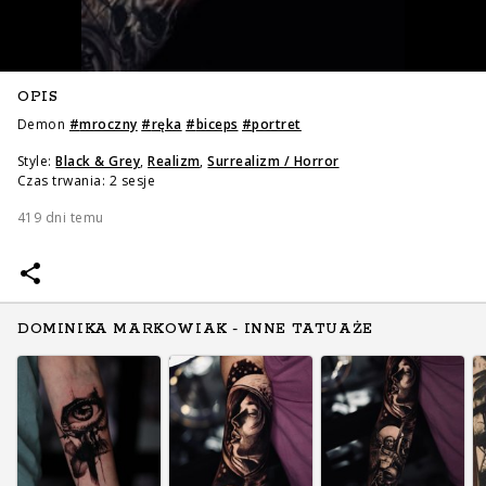
OPIS
Demon
#
mroczny
#
ręka
#
biceps
#
portret
Style:
Black & Grey
,
Realizm
,
Surrealizm / Horror
Czas trwania: 2 sesje
419 dni temu
DOMINIKA MARKOWIAK - INNE TATUAŻE