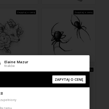
Zapytaj o cenę
Zapytaj o cenę
Elaine Mazur
Kraków
Zapytaj o cenę
Zapytaj o cenę
ZAPYTAJ O CENĘ
IS
uzupełniony
dni temu