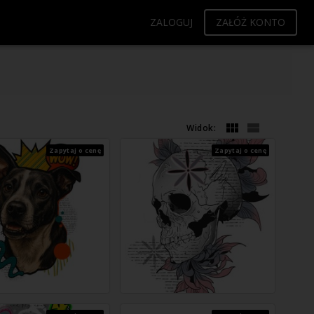
ZALOGUJ
ZAŁÓŻ KONTO
Widok:
Zapytaj o cenę
Zapytaj o cenę