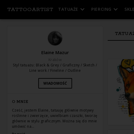
TATTOOARTIST
TATUAŻE
PIERCING
SKL
TATUA
Elaine Mazur
Kraków
Styl tatuażu
:
Black & Grey / Graficzny / Sketch /
Line work / Fineline / Outline
WIADOMOŚĆ
O MNIE
Cześć, jestem Elaine, tatuuję głównie motywy
roślinne i zwierzęce, uwielbiam czaszki, tworzę
głównie w stylu graficznym. Można się do mnie
umówić na…