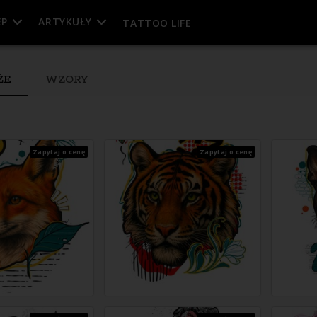
EP
ARTYKUŁY
TATTOO LIFE
ŻE
WZORY
Zapytaj o cenę
Zapytaj o cenę