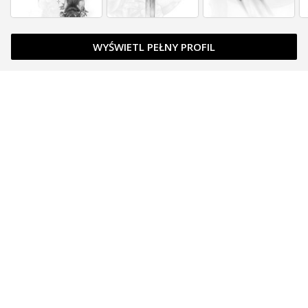
WYŚWIETL PEŁNY PROFIL
DLA TATUAŻYSTÓW I PIERCERÓW
Funkcje
Koszt abonamentu
Załóż konto profesjonalisty
DLA FANÓW TATUAŻU I PIERCINGU
Znajdź tatuatora
Znajdź piercera
Załóż konto fana
TATTOOARTIST