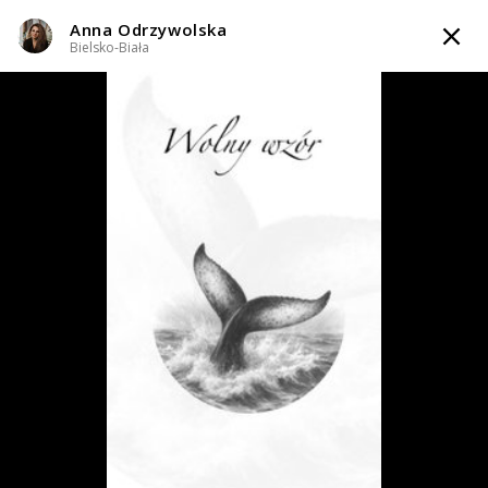
Anna Odrzywolska
TATTOOARTIST
Bielsko-Biała
Anna Odrzywolska
Bielsko-Biała
Styl tatuażu
:
Dotwork / Graficzny / Sketch / Minimalizm
WIADOMOŚĆ
TATUAŻE
WZORY
TATTOO LIFE
SKLEP
Zapytaj o cenę
700,00 zł