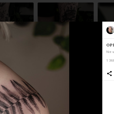
OP
Nie 
1 36