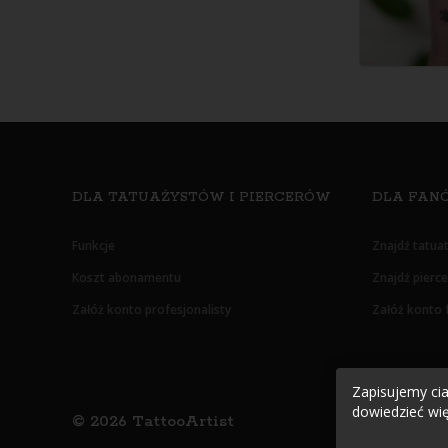
DLA TATUAŻYSTÓW I PIERCERÓW
DLA FANÓ
Funkcje
Znajdź tatua
Koszt abonamentu
Znajdź pierc
Załóż konto profesjonalisty
Załóż konto 
Zapisujemy cias
dowiedzieć wię
©
2026
TattooArtist