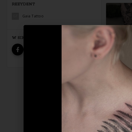
REZYDENT
GT
Gaia Tattoo
W SIECI