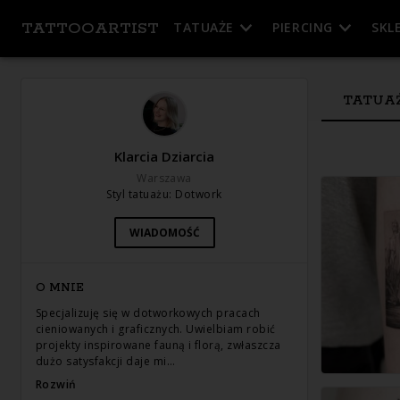
TATTOOARTIST
TATUAŻE
PIERCING
SKL
TATUA
Klarcia Dziarcia
Warszawa
Styl tatuażu
:
Dotwork
WIADOMOŚĆ
O MNIE
Specjalizuję się w dotworkowych pracach
cieniowanych i graficznych. Uwielbiam robić
projekty inspirowane fauną i florą, zwłaszcza
dużo satysfakcji daje mi…
Rozwiń