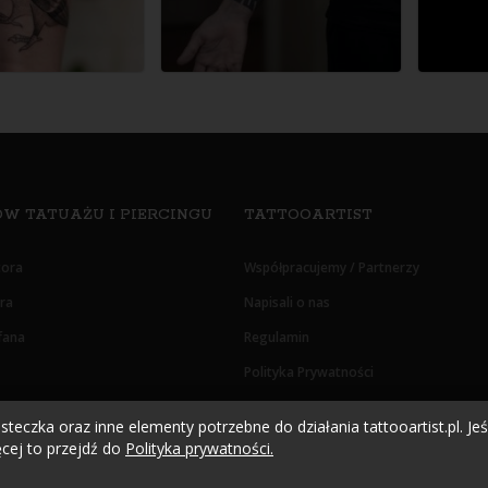
W TATUAŻU I PIERCINGU
TATTOOARTIST
tora
Współpracujemy / Partnerzy
era
Napisali o nas
fana
Regulamin
Polityka Prywatności
Oświadczenie RODO
teczka oraz inne elementy potrzebne do działania tattooartist.pl. Jeśl
cej to przejdź do
Polityka prywatności.