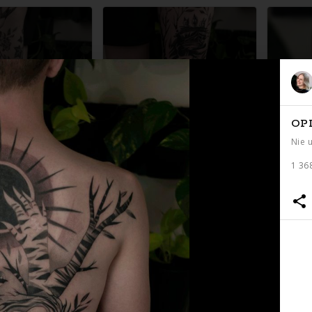
OP
Nie 
1 36