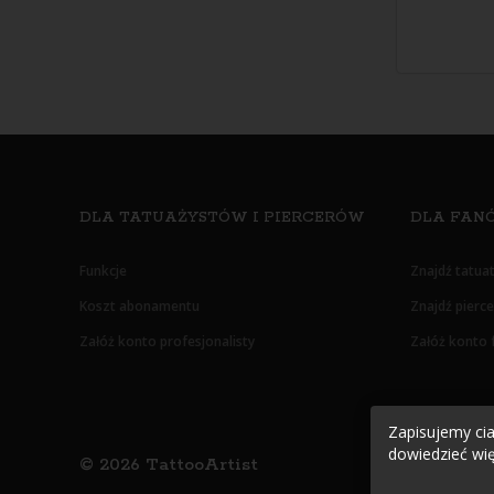
DLA TATUAŻYSTÓW I PIERCERÓW
DLA FANÓ
Funkcje
Znajdź tatua
Koszt abonamentu
Znajdź pierc
Załóż konto profesjonalisty
Załóż konto 
Zapisujemy cias
dowiedzieć wię
©
2026
TattooArtist