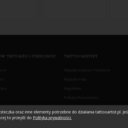
W TATUAŻU I PIERCINGU
TATTOOARTIST
tora
Współpracujemy / Partnerzy
era
Napisali o nas
fana
Regulamin
Polityka Prywatności
Oświadczenie RODO
teczka oraz inne elementy potrzebne do działania tattooartist.pl. Jeśl
cej to przejdź do
Polityka prywatności.