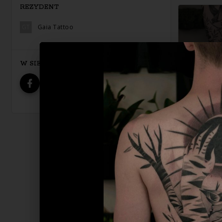
REZYDENT
GT
Gaia Tattoo
W SIECI