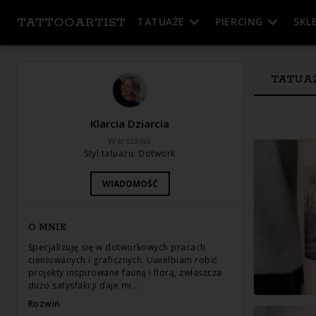
TATTOOARTIST
TATUAŻE
PIERCING
SKL
TATUA
Klarcia Dziarcia
Warszawa
Styl tatuażu
:
Dotwork
WIADOMOŚĆ
O MNIE
Specjalizuję się w dotworkowych pracach
cieniowanych i graficznych. Uwielbiam robić
projekty inspirowane fauną i florą, zwłaszcza
dużo satysfakcji daje mi…
Rozwiń