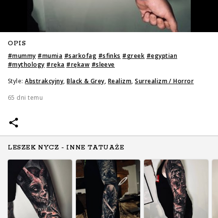
OPIS
#
mummy
#
mumia
#
sarkofag
#
sfinks
#
greek
#
egyptian
#
mythology
#
ręka
#
rękaw
#
sleeve
Style:
Abstrakcyjny
,
Black & Grey
,
Realizm
,
Surrealizm / Horror
65 dni temu
LESZEK NYCZ - INNE TATUAŻE