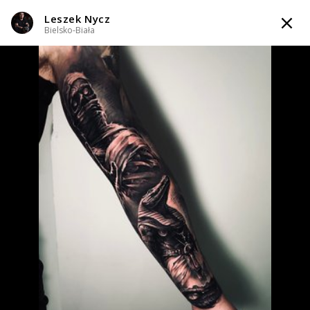
Leszek Nycz
TATTOOARTIST
Bielsko-Biała
Leszek Nycz
Bielsko-Biała
Styl tatuażu
:
Black & Grey / Realizm / Surrealizm / Horror
WIADOMOŚĆ
TATUAŻE
WZORY
TATTOO LIFE
INFO