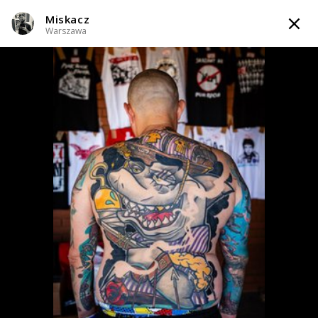
Miskacz
TATTOOARTIST
Warszawa
Miskacz
Warszawa
Styl tatuażu
:
Black & Grey / Graficzny / Sketch / Neo-tradycyjny /
Newschool / Graffiti / Cartoon
WIADOMOŚĆ
TATUAŻE
WZORY
INFO