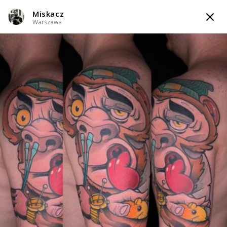
Miskacz
TATTOOARTIST
Warszawa
Miskacz
Warszawa
Styl tatuażu
:
Black & Grey / Graficzny / Sketch / Neo-tradycyjny /
Newschool / Graffiti / Cartoon
WIADOMOŚĆ
TATUAŻE
WZORY
INFO