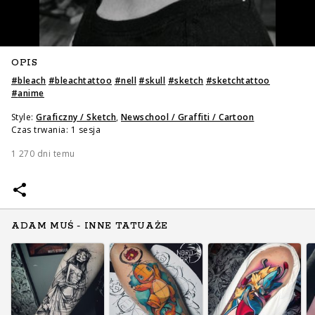
OPIS
#
bleach
#
bleachtattoo
#
nell
#
skull
#
sketch
#
sketchtattoo
#
anime
Style:
Graficzny / Sketch
,
Newschool / Graffiti / Cartoon
Czas trwania: 1 sesja
1 270 dni temu
ADAM MUŚ - INNE TATUAŻE