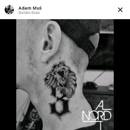
Adam Muś
TATTOOARTIST
Bielsko-Biała
Adam Muś
Bielsko-Biała
Styl tatuażu
:
Black & Grey / Graficzny / Sketch / Newschool / Graffiti /
Cartoon / Traditional / Oldschool
WIADOMOŚĆ
TATUAŻE
WZORY
TATTOO LIFE
INFO