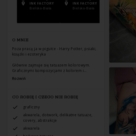
INK FACTORY
INK FACTORY
INK FACTO
Bielsko-Biała
Bielsko-Biała
Bielsko-Bia
O MNIE
Poza pracą ja w pigułce - Harry Potter, psiaki,
książki i ezoteryka
Głównie zajmuje się tatuażem kolorowym.
Graficznymi kompozycjami z kolorem i…
Rozwiń
CO ROBIĘ I CZEGO NIE ROBIĘ
graficzny
akwarela, dotwork, delikatne tatuaże,
covery, abstrakcje
akwarela