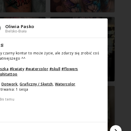
Oliwia Pasko
Bielsko-Biała
IS
y czarny kontur to może życie, ale zdarzy się zrobić coś
katniejszego ^^
aszka
#
kwiaty
#
watercolor
#
skull
#
flowers
phitattoo
:
Dotwork
,
Graficzny / Sketch
,
Watercolor
trwania: 1 sesja
dni temu