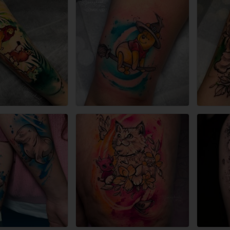
RY
ła