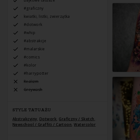
bajkowe tatuaże
#graficzny
kwiatki, listki, zwierzątka
#dotwork
#whip
#abstrakcje
#malarskie
#comics
#kolor
#harrypotter
Realizm
Greywash
STYLE TATUAŻU
Abstrakcyjny
,
Dotwork
,
Graficzny / Sketch
,
Newschool / Graffiti / Cartoon
,
Watercolor