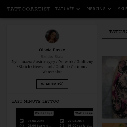
TATTOOARTIST
TATUAŻE
PIERCING
SKL
TATUA
Oliwia Pasko
Bielsko-Biała
Styl tatuażu
:
Abstrakcyjny / Dotwork / Graficzny
/ Sketch / Newschool / Graffiti / Cartoon /
Watercolor
WIADOMOŚĆ
LAST MINUTE TATTOO
Wolna sesja
Wolna sesja
Wolna s
21.08.2026
27.08.2026
1.09.2026
08:00
(cały dzień)
08:00
(cały dzień)
08:00
(cały dzi