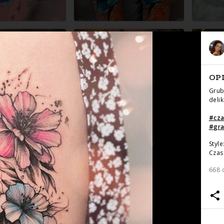
OP
Grub
deli
#
cz
#
gra
Style
Czas 
668 