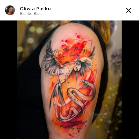
Oliwia Pasko
TATTOOARTIST
Bielsko-Biała
Oliwia Pasko
Bielsko-Biała
Styl tatuażu
:
Abstrakcyjny / Dotwork / Graficzny / Sketch /
Newschool / Graffiti / Cartoon / Watercolor
WIADOMOŚĆ
TATUAŻE
WZORY
TATTOO LIFE
INFO