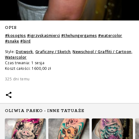
OPIS
#
kosogłos
#
igrzyskaśmierci
#
thehungergames
#
watercolor
#
snake
#
bird
Style:
Dotwork
,
Graficzny / Sketch
,
Newschool / Graffiti / Cartoon
,
Watercolor
Czas trwania: 1 sesja
Koszt całości: 1600,00 zł
325 dni temu
OLIWIA PASKO - INNE TATUAŻE