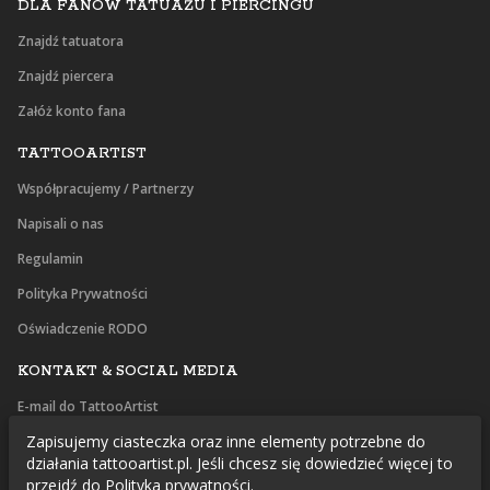
DLA FANÓW TATUAŻU I PIERCINGU
Znajdź tatuatora
Znajdź piercera
Załóż konto fana
TATTOOARTIST
Współpracujemy / Partnerzy
Napisali o nas
Regulamin
Polityka Prywatności
Oświadczenie RODO
KONTAKT & SOCIAL MEDIA
E-mail do TattooArtist
Zapisujemy ciasteczka oraz inne elementy potrzebne do
Facebook
działania tattooartist.pl. Jeśli chcesz się dowiedzieć więcej to
Instagram
przejdź do
Polityka prywatności.