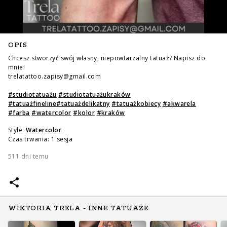
OPIS
Chcesz stworzyć swój własny, niepowtarzalny tatuaż? Napisz do
mnie!
trelatattoo.zapisy@gmail.com
#
studiotatuażu
#
studiotatuażukraków
#
tatuażfineline
#
tatuażdelikatny
#
tatuażkobiecy
#
akwarela
#
farba
#
watercolor
#
kolor
#
kraków
Style:
Watercolor
Czas trwania: 1 sesja
511 dni temu
WIKTORIA TRELA - INNE TATUAŻE