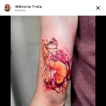
Wiktoria Trela
TATTOOARTIST
Kraków
Wiktoria Trela
Kraków
Styl tatuażu
:
Line work / Fineline / Outline / Neo-tradycyjny /
Watercolor
WIADOMOŚĆ
TATUAŻE
WZORY
TATTOO LIFE
SKLEP