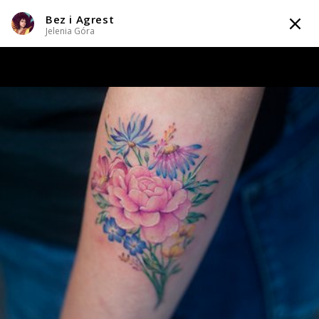
Bez i Agrest
TATTOOARTIST
Jelenia Góra
Bez i Agrest
Jelenia Góra
Styl tatuażu
:
Abstrakcyjny / Dotwork / Geometryczny / Ornamenty /
Watercolor
WIADOMOŚĆ
TATUAŻE
WZORY
TATTOO LIFE
INFO