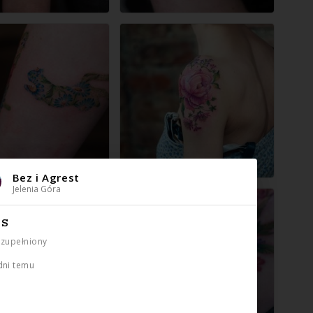
Bez i Agrest
Jelenia Góra
IS
uzupełniony
dni temu