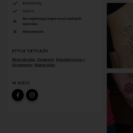
#diamenty
natura
Nie wykonuję kopii oraz cudzych
wzorów.
#blackwork
STYLE TATUAŻU
Abstrakcyjny
,
Dotwork
,
Geometryczny /
Ornamenty
,
Watercolor
W SIECI