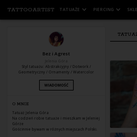
TATTOOARTIST
TATUAŻE
PIERCING
SKL
TATUA
Bez i Agrest
Jelenia Góra
Styl tatuażu
:
Abstrakcyjny / Dotwork /
Geometryczny / Ornamenty / Watercolor
WIADOMOŚĆ
O MNIE
Tatuaż Jelenia Góra
Na codzień robie tatuaże i mieszkam w Jeleniej
Górze
Gościnnie bywam w różnych miejscach Polski.