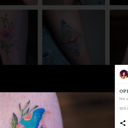
OP
Nie 
929 