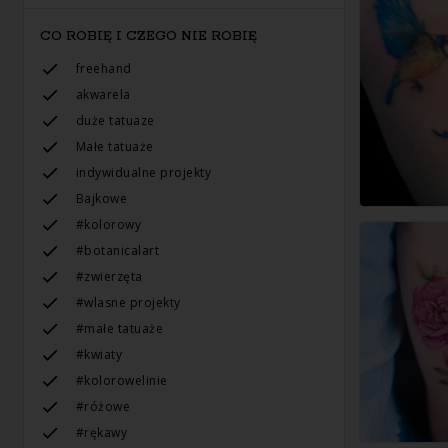
CO ROBIĘ I CZEGO NIE ROBIĘ
freehand
akwarela
duże tatuaze
Małe tatuaże
indywidualne projekty
Bajkowe
#kolorowy
#botanicalart
#zwierzęta
#wlasne projekty
#małe tatuaże
#kwiaty
#kolorowelinie
#różowe
#rękawy