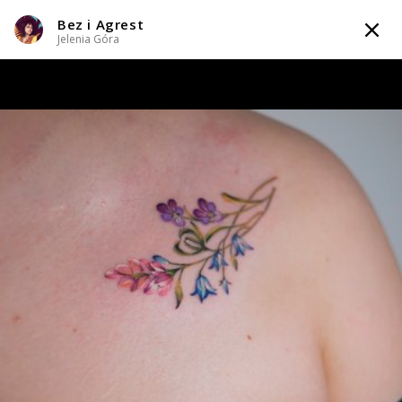
Bez i Agrest
TATTOOARTIST
Jelenia Góra
Bez i Agrest
Jelenia Góra
Styl tatuażu
:
Abstrakcyjny / Dotwork / Geometryczny / Ornamenty /
Watercolor
WIADOMOŚĆ
TATUAŻE
WZORY
TATTOO LIFE
INFO