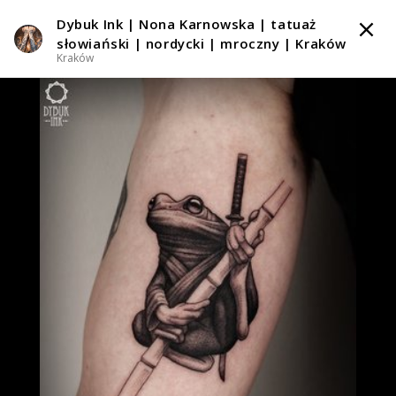
Dybuk Ink | Nona Karnowska | tatuaż
TATTOOARTIST
słowiański | nordycki | mroczny | Kraków
Kraków
Dybuk Ink | Nona Karnowska | tatuaż słowiański |
nordycki | mroczny | Kraków
Kraków
Styl tatuażu
:
Black & Grey / Blackwork / Blackout / Dotwork /
Graficzny / Sketch / Grawiura / Ryciny
i 3 więcej
WIADOMOŚĆ
TATUAŻE
WZORY
TATTOO LIFE
SKLEP