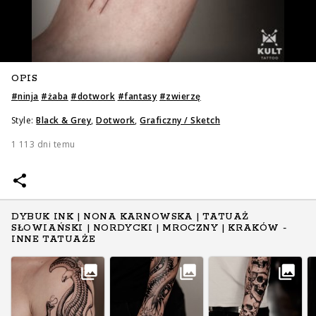
OPIS
#
ninja
#
żaba
#
dotwork
#
fantasy
#
zwierzę
Style:
Black & Grey
,
Dotwork
,
Graficzny / Sketch
1 113 dni temu
DYBUK INK | NONA KARNOWSKA | TATUAŻ
SŁOWIAŃSKI | NORDYCKI | MROCZNY | KRAKÓW -
INNE TATUAŻE