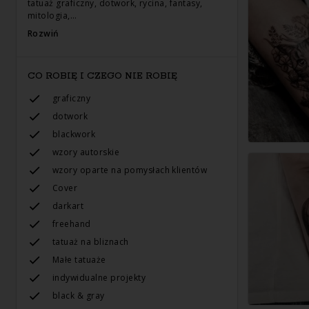
tatuaż graficzny, dotwork, rycina, fantasy,
mitologia,…
Rozwiń
CO ROBIĘ I CZEGO NIE ROBIĘ
graficzny
dotwork
blackwork
wzory autorskie
wzory oparte na pomysłach klientów
Cover
darkart
freehand
tatuaż na bliznach
Małe tatuaże
indywidualne projekty
black & gray