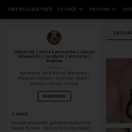
TATTOOARTIST
TATUAŻE
PIERCING
SKL
TATUA
Dybuk Ink | Nona Karnowska | tatuaż
słowiański | nordycki | mroczny |
Kraków
Kraków
Styl tatuażu
:
Black & Grey / Blackwork /
Blackout / Dotwork / Graficzny / Sketch /
Grawiura / Ryciny
i 3 więcej
WIADOMOŚĆ
O MNIE
Na stałe w Krakowie, gościnnie-reszta Polski.
Napisz do mnie - stworzymy razem projekt :)