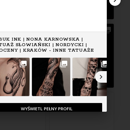
BUK INK | NONA KARNOWSKA |
TUAŻ SŁOWIAŃSKI | NORDYCKI |
OCZNY | KRAKÓW - INNE TATUAŻE
WYŚWIETL PEŁNY PROFIL