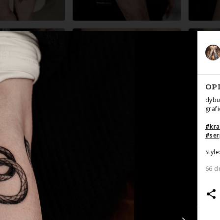
OP
dybu
graf
#
kr
#
ser
Style
66 d