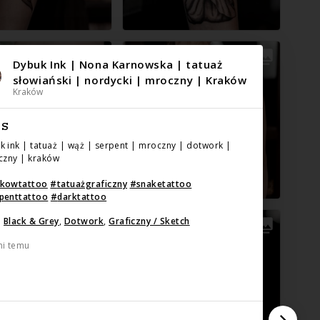
Dybuk Ink | Nona Karnowska | tatuaż
słowiański | nordycki | mroczny | Kraków
Kraków
IS
k ink | tatuaż | wąż | serpent | mroczny | dotwork |
iczny | kraków
akowtattoo
#
tatuażgraficzny
#
snaketattoo
penttattoo
#
darktattoo
:
Black & Grey
,
Dotwork
,
Graficzny / Sketch
ni temu