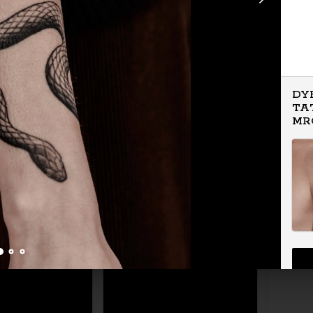
DY
TA
MR