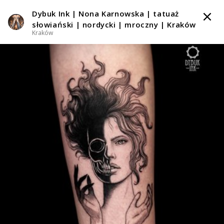
Dybuk Ink | Nona Karnowska | tatuaż
TATTOOARTIST
słowiański | nordycki | mroczny | Kraków
Kraków
Dybuk Ink | Nona Karnowska | tatuaż słowiański |
nordycki | mroczny | Kraków
Kraków
Styl tatuażu
:
Black & Grey / Blackwork / Blackout / Dotwork /
Graficzny / Sketch / Grawiura / Ryciny
i 3 więcej
WIADOMOŚĆ
TATUAŻE
WZORY
TATTOO LIFE
SKLEP