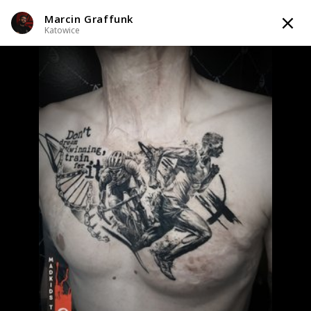
Marcin Graffunk
TATTOOARTIST
Katowice
Marcin Graffunk
Katowice
Styl tatuażu
:
Black & Grey / Dotwork / Geometryczny / Ornamenty /
Graficzny / Sketch / Line work / Fineline / Outline
i 4 więcej
WIADOMOŚĆ
TATUAŻE
WZORY
INFO