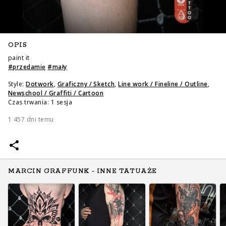
OPIS
paint it
#
przedamię
#
mały
Style:
Dotwork
,
Graficzny / Sketch
,
Line work / Fineline / Outline
,
Newschool / Graffiti / Cartoon
Czas trwania: 1 sesja
1 457 dni temu
MARCIN GRAFFUNK - INNE TATUAŻE