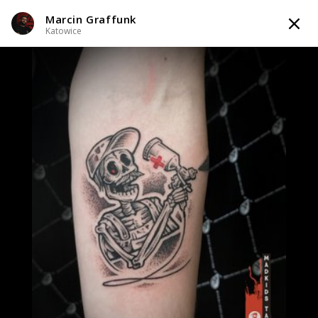
Marcin Graffunk
TATTOOARTIST
Katowice
Marcin Graffunk
Katowice
Styl tatuażu
:
Black & Grey / Dotwork / Geometryczny / Ornamenty /
Graficzny / Sketch / Line work / Fineline / Outline
i 4 więcej
WIADOMOŚĆ
TATUAŻE
WZORY
INFO