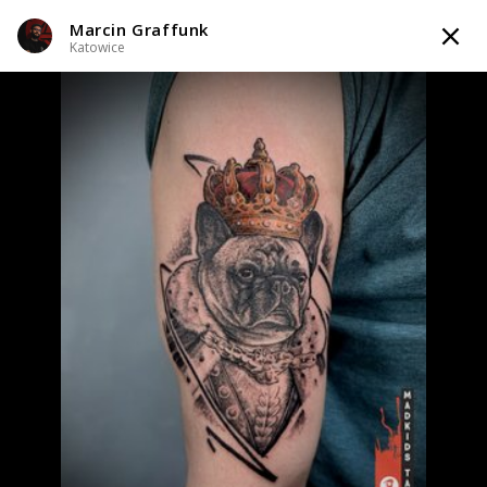
Marcin Graffunk
TATTOOARTIST
Katowice
Marcin Graffunk
Katowice
Styl tatuażu
:
Black & Grey / Dotwork / Geometryczny / Ornamenty /
Graficzny / Sketch / Line work / Fineline / Outline
i 4 więcej
WIADOMOŚĆ
TATUAŻE
WZORY
INFO