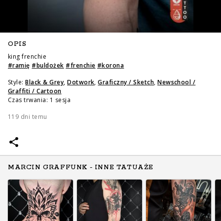
OPIS
king frenchie
#
ramię
#
buldożek
#
frenchie
#
korona
Style:
Black & Grey
,
Dotwork
,
Graficzny / Sketch
,
Newschool /
Graffiti / Cartoon
Czas trwania: 1 sesja
119 dni temu
MARCIN GRAFFUNK - INNE TATUAŻE