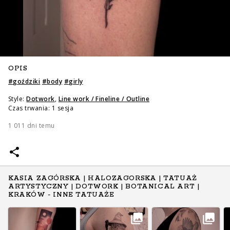
OPIS
#
goździki
#
body
#
girly
Style:
Dotwork
,
Line work / Fineline / Outline
Czas trwania: 1 sesja
1 011 dni temu
KASIA ZAGÓRSKA | HALOZAGORSKA | TATUAŻ
ARTYSTYCZNY | DOTWORK | BOTANICAL ART |
KRAKÓW - INNE TATUAŻE