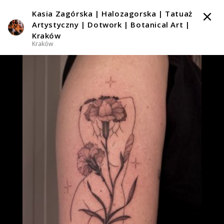
Kasia Zagórska | Halozagorska | Tatuaż
TATTOOARTIST
Artystyczny | Dotwork | Botanical Art |
Kraków
Kraków
Kasia Zagórska | Halozagorska | Tatuaż Artystyczny |
Dotwork | Botanical Art | Kraków
Kraków
Styl tatuażu
:
Abstrakcyjny / Dotwork / Gotycki / Graficzny / Sketch /
Irezumi (Japoński) / Neo-japoński
i 3 więcej
WIADOMOŚĆ
TATUAŻE
WZORY
TATTOO LIFE
SKLEP